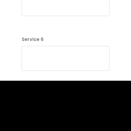
Service 6
Contact
Information de contact à faire figurer
sur votre site internet
Your name