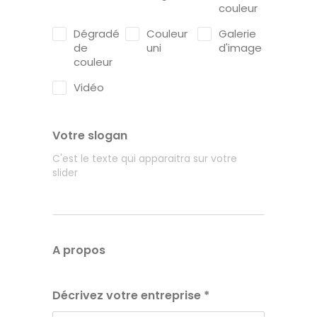
couleur
Dégradé
Couleur
Galerie
de
uni
d'image
couleur
Vidéo
Votre slogan
C'est le texte qui apparaitra sur votre
slider
A propos
A PROPOS
Décrivez votre entreprise
*