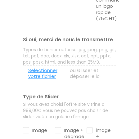
un logo
rapide
(75€ HT)
Si oui, merci de nous le transmettre
Types de fichier autorisé: jpg, jpeg, png, gif,
txt, pdf, doc, docx, xls, xlsx, odt, ppt, pptx,
pps, ppsx, html, and less than 25MB.
Selectionner
ou Glisser et
votre fichier
déposer le ici
Type de Slider
Si vous avez choisi l'offre site vitrine à
999,00€ vous ne pouvez pas choisir de
slider vidéo ou galerie d'image.
Image
Image +
image
dégradé
+